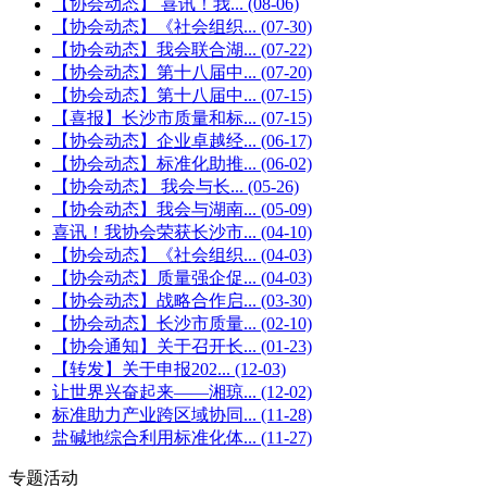
【协会动态】 喜讯！我...
(08-06)
【协会动态】《社会组织...
(07-30)
【协会动态】我会联合湖...
(07-22)
【协会动态】第十八届中...
(07-20)
【协会动态】第十八届中...
(07-15)
【喜报】长沙市质量和标...
(07-15)
【协会动态】企业卓越经...
(06-17)
【协会动态】标准化助推...
(06-02)
【协会动态】 我会与长...
(05-26)
【协会动态】我会与湖南...
(05-09)
喜讯！我协会荣获长沙市...
(04-10)
【协会动态】《社会组织...
(04-03)
【协会动态】质量强企促...
(04-03)
【协会动态】战略合作启...
(03-30)
【协会动态】长沙市质量...
(02-10)
【协会通知】关于召开长...
(01-23)
【转发】关于申报202...
(12-03)
让世界兴奋起来——湘琼...
(12-02)
标准助力产业跨区域协同...
(11-28)
盐碱地综合利用标准化体...
(11-27)
专题活动