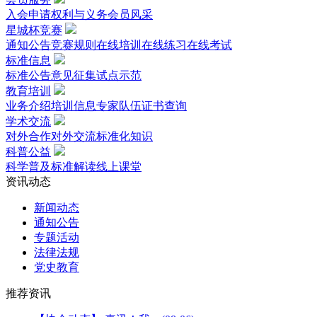
入会申请
权利与义务
会员风采
星城杯竞赛
通知公告
竞赛规则
在线培训
在线练习
在线考试
标准信息
标准公告
意见征集
试点示范
教育培训
业务介绍
培训信息
专家队伍
证书查询
学术交流
对外合作
对外交流
标准化知识
科普公益
科学普及
标准解读
线上课堂
资讯动态
新闻动态
通知公告
专题活动
法律法规
党史教育
推荐资讯