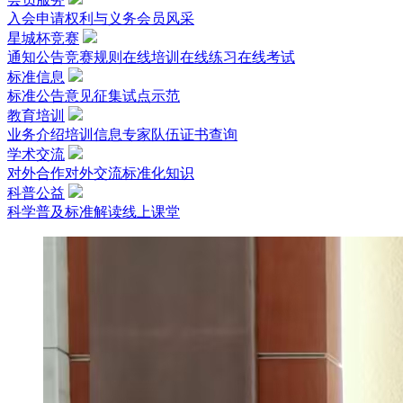
入会申请
权利与义务
会员风采
星城杯竞赛
通知公告
竞赛规则
在线培训
在线练习
在线考试
标准信息
标准公告
意见征集
试点示范
教育培训
业务介绍
培训信息
专家队伍
证书查询
学术交流
对外合作
对外交流
标准化知识
科普公益
科学普及
标准解读
线上课堂