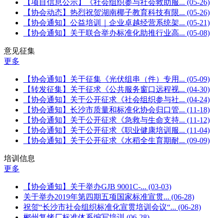
【项目信息公示】《社会组织参与社会救助服...
(05-26)
【协会动态】热烈祝贺湖南椰子教育科技有限...
(05-26)
【协会通知】公益培训｜企业卓越经营系统架...
(05-21)
【协会通知】关于联合举办标准化助推行业高...
(05-08)
意见征集
更多
【协会通知】关于征集《光伏组串（件）专用...
(05-09)
【转发征集】关于征求《公共服务窗口远程视...
(04-30)
【协会通知】关于公开征求《社会组织参与社...
(04-24)
【协会通知】长沙市质量和标准化协会归口管...
(11-18)
【协会通知】关于公开征求《急救与生命支持...
(11-12)
【协会通知】关于公开征求《职业健康培训服...
(11-04)
【协会通知】关于公开征求《水稻全生育期耐...
(09-09)
培训信息
更多
【协会通知】关于举办GJB 9001C-...
(03-03)
关于举办2019年第四期五项国家标准宣贯...
(06-28)
祝贺“长沙市社会组织标准化宣贯培训会议“...
(06-28)
郴州复烤厂标准体系编写培训
(06-28)