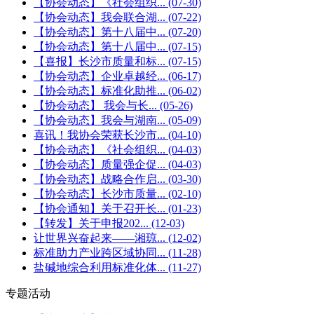
【协会动态】《社会组织...
(07-30)
【协会动态】我会联合湖...
(07-22)
【协会动态】第十八届中...
(07-20)
【协会动态】第十八届中...
(07-15)
【喜报】长沙市质量和标...
(07-15)
【协会动态】企业卓越经...
(06-17)
【协会动态】标准化助推...
(06-02)
【协会动态】 我会与长...
(05-26)
【协会动态】我会与湖南...
(05-09)
喜讯！我协会荣获长沙市...
(04-10)
【协会动态】《社会组织...
(04-03)
【协会动态】质量强企促...
(04-03)
【协会动态】战略合作启...
(03-30)
【协会动态】长沙市质量...
(02-10)
【协会通知】关于召开长...
(01-23)
【转发】关于申报202...
(12-03)
让世界兴奋起来——湘琼...
(12-02)
标准助力产业跨区域协同...
(11-28)
盐碱地综合利用标准化体...
(11-27)
专题活动