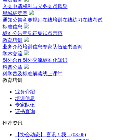
入会申请
权利与义务
会员风采
星城杯竞赛
通知公告
竞赛规则
在线培训
在线练习
在线考试
标准信息
标准公告
意见征集
试点示范
教育培训
业务介绍
培训信息
专家队伍
证书查询
学术交流
对外合作
对外交流
标准化知识
科普公益
科学普及
标准解读
线上课堂
教育培训
业务介绍
培训信息
专家队伍
证书查询
推荐资讯
【协会动态】 喜讯！我...
(08-06)