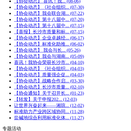
【协会动态】 喜讯！我...
(08-06)
【协会动态】《社会组织...
(07-30)
【协会动态】我会联合湖...
(07-22)
【协会动态】第十八届中...
(07-20)
【协会动态】第十八届中...
(07-15)
【喜报】长沙市质量和标...
(07-15)
【协会动态】企业卓越经...
(06-17)
【协会动态】标准化助推...
(06-02)
【协会动态】 我会与长...
(05-26)
【协会动态】我会与湖南...
(05-09)
喜讯！我协会荣获长沙市...
(04-10)
【协会动态】《社会组织...
(04-03)
【协会动态】质量强企促...
(04-03)
【协会动态】战略合作启...
(03-30)
【协会动态】长沙市质量...
(02-10)
【协会通知】关于召开长...
(01-23)
【转发】关于申报202...
(12-03)
让世界兴奋起来——湘琼...
(12-02)
标准助力产业跨区域协同...
(11-28)
盐碱地综合利用标准化体...
(11-27)
专题活动