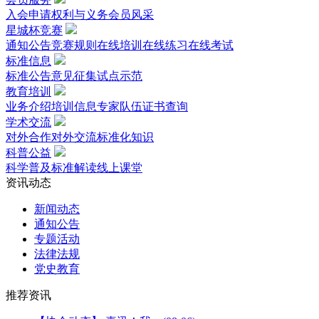
入会申请
权利与义务
会员风采
星城杯竞赛
通知公告
竞赛规则
在线培训
在线练习
在线考试
标准信息
标准公告
意见征集
试点示范
教育培训
业务介绍
培训信息
专家队伍
证书查询
学术交流
对外合作
对外交流
标准化知识
科普公益
科学普及
标准解读
线上课堂
资讯动态
新闻动态
通知公告
专题活动
法律法规
党史教育
推荐资讯