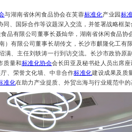
会
与湖南省休闲食品协会在芙蓉
标准化
产业园
标
协同、国际合作等议题深入交流，并签署战略框架
娃食品有限公司董事长聂灿华，湖南省休闲食品协
南）有限公司董事长胡传文，长沙市麒隆化工有
绍满、主任刘轶涛一行到访交流。长沙市政协原
市质量和
标准化协会
会长田亚及秘书处人员出席座
展厅、荣誉文化墙、中非合作
标准化
建设成果及质
标准化
在助力产业提质、外贸出海与行业规范中的