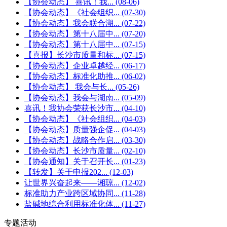
【协会动态】 喜讯！我...
(08-06)
【协会动态】《社会组织...
(07-30)
【协会动态】我会联合湖...
(07-22)
【协会动态】第十八届中...
(07-20)
【协会动态】第十八届中...
(07-15)
【喜报】长沙市质量和标...
(07-15)
【协会动态】企业卓越经...
(06-17)
【协会动态】标准化助推...
(06-02)
【协会动态】 我会与长...
(05-26)
【协会动态】我会与湖南...
(05-09)
喜讯！我协会荣获长沙市...
(04-10)
【协会动态】《社会组织...
(04-03)
【协会动态】质量强企促...
(04-03)
【协会动态】战略合作启...
(03-30)
【协会动态】长沙市质量...
(02-10)
【协会通知】关于召开长...
(01-23)
【转发】关于申报202...
(12-03)
让世界兴奋起来——湘琼...
(12-02)
标准助力产业跨区域协同...
(11-28)
盐碱地综合利用标准化体...
(11-27)
专题活动