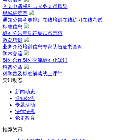
入会申请
权利与义务
会员风采
星城杯竞赛
通知公告
竞赛规则
在线培训
在线练习
在线考试
标准信息
标准公告
意见征集
试点示范
教育培训
业务介绍
培训信息
专家队伍
证书查询
学术交流
对外合作
对外交流
标准化知识
科普公益
科学普及
标准解读
线上课堂
资讯动态
新闻动态
通知公告
专题活动
法律法规
党史教育
推荐资讯