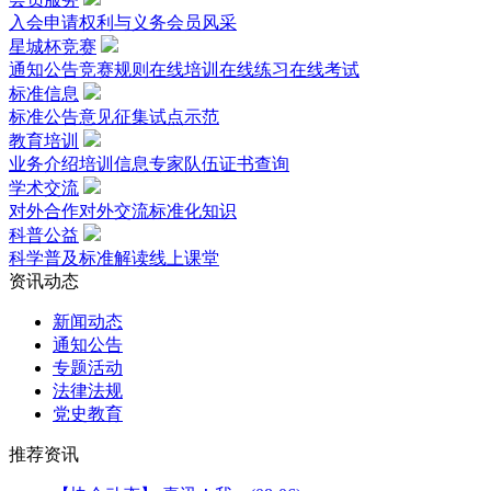
入会申请
权利与义务
会员风采
星城杯竞赛
通知公告
竞赛规则
在线培训
在线练习
在线考试
标准信息
标准公告
意见征集
试点示范
教育培训
业务介绍
培训信息
专家队伍
证书查询
学术交流
对外合作
对外交流
标准化知识
科普公益
科学普及
标准解读
线上课堂
资讯动态
新闻动态
通知公告
专题活动
法律法规
党史教育
推荐资讯