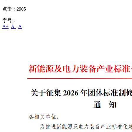
|
点击：
2905
|
字号：
A+
A-
A