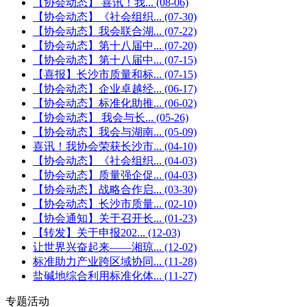
【协会动态】 喜讯！我...
(08-06)
【协会动态】《社会组织...
(07-30)
【协会动态】我会联合湖...
(07-22)
【协会动态】第十八届中...
(07-20)
【协会动态】第十八届中...
(07-15)
【喜报】长沙市质量和标...
(07-15)
【协会动态】企业卓越经...
(06-17)
【协会动态】标准化助推...
(06-02)
【协会动态】 我会与长...
(05-26)
【协会动态】我会与湖南...
(05-09)
喜讯！我协会荣获长沙市...
(04-10)
【协会动态】《社会组织...
(04-03)
【协会动态】质量强企促...
(04-03)
【协会动态】战略合作启...
(03-30)
【协会动态】长沙市质量...
(02-10)
【协会通知】关于召开长...
(01-23)
【转发】关于申报202...
(12-03)
让世界兴奋起来——湘琼...
(12-02)
标准助力产业跨区域协同...
(11-28)
盐碱地综合利用标准化体...
(11-27)
专题活动