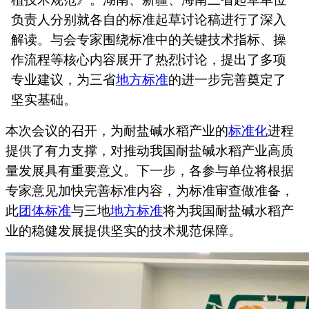
负责人分别就各自的标准起草讨论稿进行了深入
解读。与会专家围绕标准中的关键技术指标、操
作流程等核心内容展开了热烈讨论，提出了多项
专业建议，为三省
地方标准
的进一步完善奠定了
坚实基础。
本次会议的召开，为耐盐碱水稻产业的
标准化
进程
提供了有力支撑，对推动我国耐盐碱水稻产业高质
量发展具有重要意义。下一步，各参与单位将根据
专家意见加快完善标准内容，
为标
准审查做准备，
此
团体标准
与三地
地方标准
将为我国耐盐碱水稻产
业
的稳健发展提供坚实的技术规范保障
。