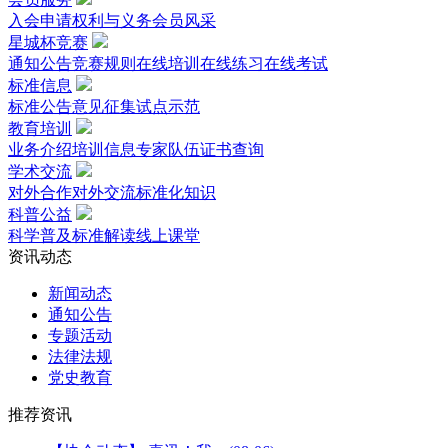
入会申请
权利与义务
会员风采
星城杯竞赛
通知公告
竞赛规则
在线培训
在线练习
在线考试
标准信息
标准公告
意见征集
试点示范
教育培训
业务介绍
培训信息
专家队伍
证书查询
学术交流
对外合作
对外交流
标准化知识
科普公益
科学普及
标准解读
线上课堂
资讯动态
新闻动态
通知公告
专题活动
法律法规
党史教育
推荐资讯