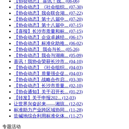
【协会动态】 喜讯！我...
(08-06)
【协会动态】《社会组织...
(07-30)
【协会动态】我会联合湖...
(07-22)
【协会动态】第十八届中...
(07-20)
【协会动态】第十八届中...
(07-15)
【喜报】长沙市质量和标...
(07-15)
【协会动态】企业卓越经...
(06-17)
【协会动态】标准化助推...
(06-02)
【协会动态】 我会与长...
(05-26)
【协会动态】我会与湖南...
(05-09)
喜讯！我协会荣获长沙市...
(04-10)
【协会动态】《社会组织...
(04-03)
【协会动态】质量强企促...
(04-03)
【协会动态】战略合作启...
(03-30)
【协会动态】长沙市质量...
(02-10)
【协会通知】关于召开长...
(01-23)
【转发】关于申报202...
(12-03)
让世界兴奋起来——湘琼...
(12-02)
标准助力产业跨区域协同...
(11-28)
盐碱地综合利用标准化体...
(11-27)
专题活动