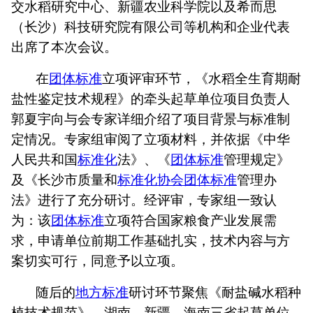
交水稻研究中心、新疆农业科学院以及希而思
（长沙）科技研究院有限公司等机构和企业代表
出席了本次会议。
在
团体标准
立项评审环节，《水稻全生育期耐
盐性鉴定技术规程》的牵头起草单位项目负责人
郭夏宇向与会专家详细介绍了项目背景与
标准
制
定
情况
。专家组审阅了立项材料，并依据《中华
人民共和国
标准化
法》、《
团体标准
管理规定》
及《长沙市质量和
标准化协会
团体标准
管理办
法》进行了充分研讨。经评审，专家组一致认
为：该
团体标准
立项符合国家粮食产业发展需
求，申请单位前期工作基础扎实，技术内容与方
案切实可行，同意予以立项。
随后的
地方标准
研讨环节聚焦《耐盐碱水稻种
植技术规范》。湖南、新疆、海南三省起草单位