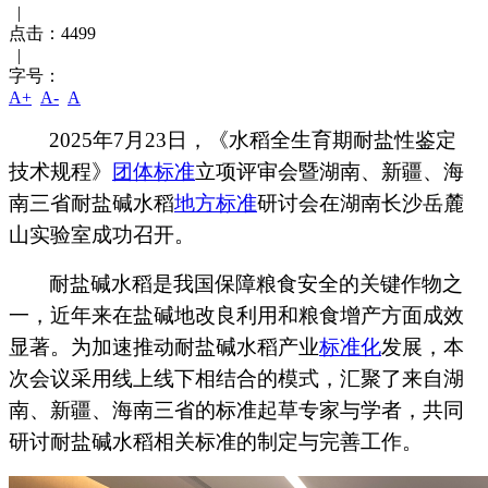
|
点击：
4499
|
字号：
A+
A-
A
2025年7月23日，《水稻全生育期耐盐性鉴定
技术规程》
团体标准
立项评审会暨湖南、新疆、海
南三省耐盐碱水稻
地方标准
研讨会在湖南长沙岳麓
山实验室成功召开。
耐盐碱水稻是我国保障粮食安全的关键作物之
一，近年来在盐碱地改良利用和粮食增产方面成效
显著。为加速推动耐盐碱水稻产业
标准化
发展，本
次会议采用线上线下相结合的模式，汇聚了来自湖
南、新疆、海南三省的标准起草专家与学者，共同
研讨耐盐碱水稻相关标准的制定与完善工作。