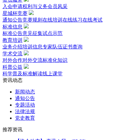
入会申请
权利与义务
会员风采
星城杯竞赛
通知公告
竞赛规则
在线培训
在线练习
在线考试
标准信息
标准公告
意见征集
试点示范
教育培训
业务介绍
培训信息
专家队伍
证书查询
学术交流
对外合作
对外交流
标准化知识
科普公益
科学普及
标准解读
线上课堂
资讯动态
新闻动态
通知公告
专题活动
法律法规
党史教育
推荐资讯