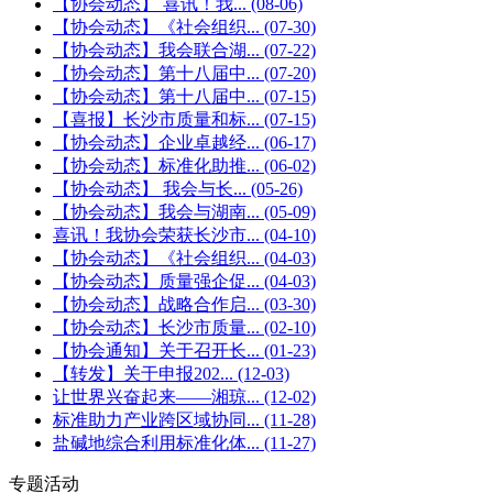
【协会动态】 喜讯！我...
(08-06)
【协会动态】《社会组织...
(07-30)
【协会动态】我会联合湖...
(07-22)
【协会动态】第十八届中...
(07-20)
【协会动态】第十八届中...
(07-15)
【喜报】长沙市质量和标...
(07-15)
【协会动态】企业卓越经...
(06-17)
【协会动态】标准化助推...
(06-02)
【协会动态】 我会与长...
(05-26)
【协会动态】我会与湖南...
(05-09)
喜讯！我协会荣获长沙市...
(04-10)
【协会动态】《社会组织...
(04-03)
【协会动态】质量强企促...
(04-03)
【协会动态】战略合作启...
(03-30)
【协会动态】长沙市质量...
(02-10)
【协会通知】关于召开长...
(01-23)
【转发】关于申报202...
(12-03)
让世界兴奋起来——湘琼...
(12-02)
标准助力产业跨区域协同...
(11-28)
盐碱地综合利用标准化体...
(11-27)
专题活动