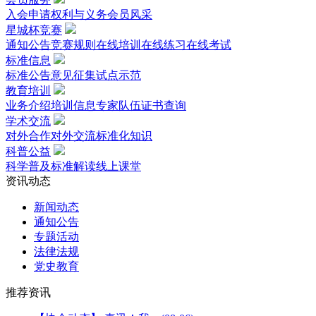
入会申请
权利与义务
会员风采
星城杯竞赛
通知公告
竞赛规则
在线培训
在线练习
在线考试
标准信息
标准公告
意见征集
试点示范
教育培训
业务介绍
培训信息
专家队伍
证书查询
学术交流
对外合作
对外交流
标准化知识
科普公益
科学普及
标准解读
线上课堂
资讯动态
新闻动态
通知公告
专题活动
法律法规
党史教育
推荐资讯